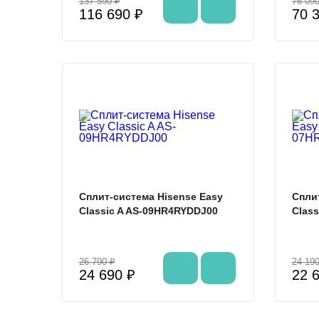
137 590 ₽
76 090
116 690 ₽
70 
%
Сплит-система Hisense Easy
Спли
Classic A AS-09HR4RYDDJ00
Clas
26 790 ₽
24 190
24 690 ₽
22 