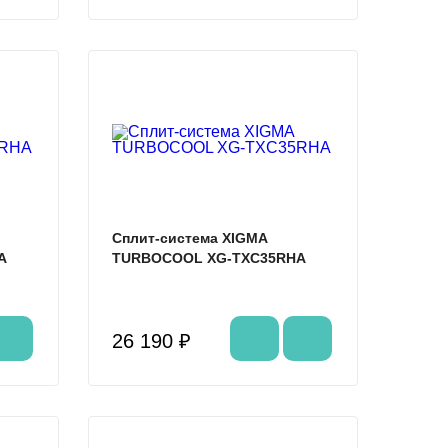
%
%
Сплит-система XIGMA
A
TURBOCOOL XG-TXC35RHA
26 190 ₽