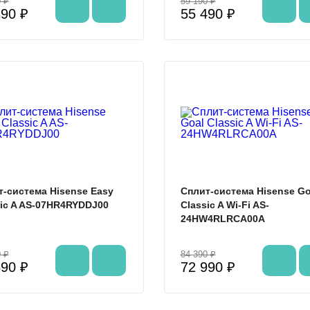
 ₽
59 190 ₽
390 ₽
55 490 ₽
%
т-система Hisense Easy
Сплит-система Hisense Go
sic A AS-07HR4RYDDJ00
Classic A Wi-Fi AS-
24HW4RLRCA00A
 ₽
84 390 ₽
690 ₽
72 990 ₽