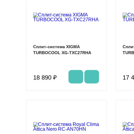
%
Сплит-система XIGMA
Спли
TURBOCOOL XG-TXC27RHA
TURB
18 890 ₽
17 
%