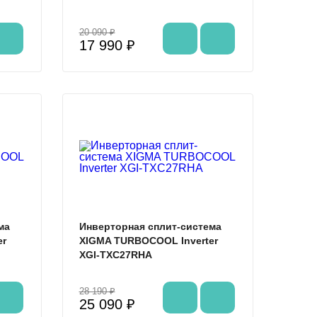
20 090 ₽
17 990 ₽
%
%
ма
Инверторная сплит-система
er
XIGMA TURBOCOOL Inverter
XGI-TXC27RHA
28 190 ₽
25 090 ₽