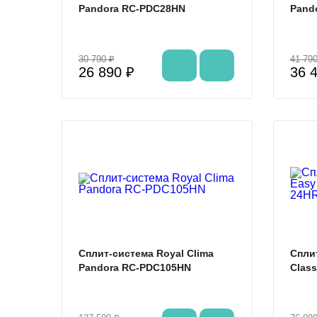
Pandora RC-PDC28HN
Pand
30 790 ₽
41 790
26 890 ₽
36 
%
Сплит-система Royal Clima
Спли
Pandora RC-PDC105HN
Clas