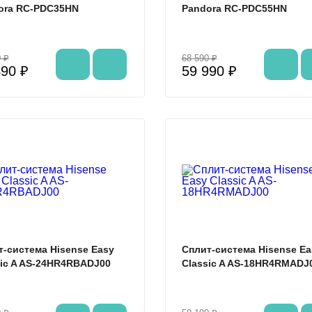
ora RC-PDC35HN
Pandora RC-PDC55HN
 ₽
68 590 ₽
490 ₽
59 990 ₽
%
т-система Hisense Easy
Сплит-система Hisense Ea
sic A AS-24HR4RBADJ00
Classic A AS-18HR4RMADJ