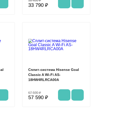
35 490 ₽
33 790 ₽
%
%
al
Сплит-система Hisense Goal
Classic A Wi-Fi AS-
18HW4RLRCA00A
67 590 ₽
57 590 ₽