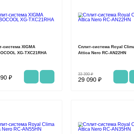
%
т-система XIGMA
Сплит-система Royal Clim
OCOOL XG-TXC21RHA
Attica Nero RC-AN22HN
33 390 ₽
490 ₽
29 090 ₽
%