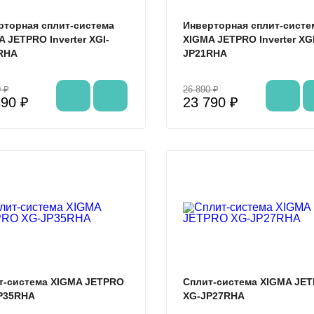
рторная сплит-система
Инверторная сплит-систе
 JETPRO Inverter XGI-
XIGMA JETPRO Inverter XGI
RHA
JP21RHA
 ₽
26 890 ₽
890 ₽
23 790 ₽
%
т-система XIGMA JETPRO
Сплит-система XIGMA JE
P35RHA
XG-JP27RHA