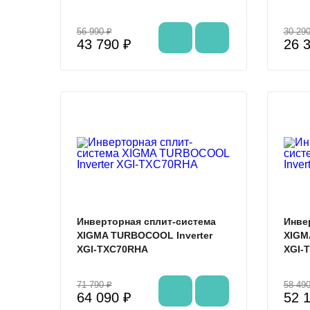
56 990 ₽
30 290
43 790 ₽
26 
%
Инверторная сплит-система
Инве
XIGMA TURBOCOOL Inverter
XIGM
XGI-TXC70RHA
XGI-
71 790 ₽
58 490
64 090 ₽
52 