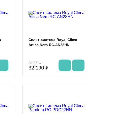
%
%
a
Сплит-система Royal Clima
Attica Nero RC-AN28HN
36 790 ₽
32 190 ₽
%
%