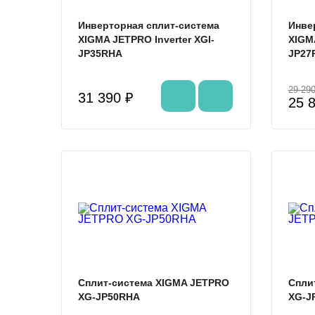
Инверторная сплит-система
Инве
XIGMA JETPRO Inverter XGI-
XIGMA
JP35RHA
JP27
29 290
31 390 ₽
25 
%
Сплит-система XIGMA JETPRO
Спли
XG-JP50RHA
XG-J