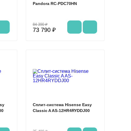
Pandora RC-PDC70HN
84 390 ₽
73 790 ₽
%
%
sy
Сплит-система Hisense Easy
00
Classic A AS-12HR4RYDDJ00