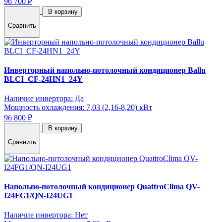
96 700 ₽
В корзину
Сравнить
Инверторный напольно-потолочный кондиционер Ballu
BLCI_CF-24HN1_24Y
Наличие инвертора: Да
Мощность охлаждения: 7,03 (2,16-8,20) кВт
96 800 ₽
В корзину
Сравнить
Напольно-потолочный кондиционер QuattroClima QV-
I24FG1/QN-I24UG1
Наличие инвертора: Нет