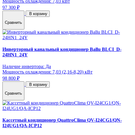
Мощность охлаждения: 7,03 кВт
97 300 ₽
В корзину
Сравнить
Инверторный канальный кондиционер Ballu BLCI_D-
24HN1_24Y
Наличие инвертора: Да
Мощность охлаждения: 7,03 (2,16-8,20) кВт
98 800 ₽
В корзину
Сравнить
Кассетный кондиционер QuattroClima QV-I24CG1/QN-
I24UG1/QA-ICP12